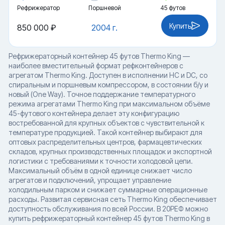
Рефрижератор
Поршневой
45 футов
Купить
850 000 ₽
2004 г.
Рефрижераторный контейнер 45 футов Thermo King —
наиболее вместительный формат рефконтейнеров с
агрегатом Thermo King. Доступен в исполнении HC и DC, со
спиральным и поршневым компрессором, в состоянии б/у и
новый (One Way). Точное поддержание температурного
режима агрегатами Thermo King при максимальном объёме
45-футового контейнера делает эту конфигурацию
востребованной для крупных объектов с чувствительной к
температуре продукцией. Такой контейнер выбирают для
оптовых распределительных центров, фармацевтических
складов, крупных производственных площадок и экспортной
логистики с требованиями к точности холодовой цепи.
Максимальный объём в одной единице снижает число
агрегатов и подключений, упрощает управление
холодильным парком и снижает суммарные операционные
расходы. Развитая сервисная сеть Thermo King обеспечивает
доступность обслуживания по всей России. В 20РЕФ можно
купить рефрижераторный контейнер 45 футов Thermo King в