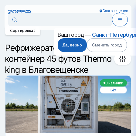
Благовещенск
Сортировка
Ваш город —
Санкт-Петербур
Да, верно
Сменить город
Рефрижераторный
контейнер 45 футов Thermo
king в Благовещенске
В наличии
Б/У