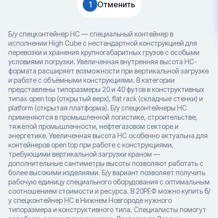
1
Отменить
Б/у спецконтейнер HC — специальный контейнер в
исполнении High Cube с нестандартной конструкцией для
перевозки и хранения крупногабаритных грузов с особыми
условиями погрузки. Увеличенная внутренняя высота HC-
формата расширяет возможности при вертикальной загрузке
и работе с объёмными конструкциями. В категории
представлены типоразмеры 20 и 40 футов в конструктивных
типах open top (открытый верх), flat rack (складные стенки) и
platform (открытая платформа). Б/у спецконтейнеры HC
применяются в промышленной логистике, строительстве,
тяжёлой промышленности, нефтегазовом секторе и
энергетике. Увеличенная высота HC особенно актуальна для
контейнеров open top при работе с конструкциями,
требующими вертикальной загрузки краном —
дополнительные сантиметры высоты позволяют работать с
более высокими изделиями. Б/у вариант позволяет получить
рабочую единицу специального оборудования с оптимальным
соотношением стоимости и ресурса. В 20РЕФ можно купить б/
у спецконтейнер HC в Нижнем Новгороде нужного
типоразмера и конструктивного типа. Специалисты помогут