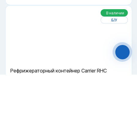
В наличии
Файлы cookie
Б/У
Мы используем файлы cookie и обрабатываем
персональные данные с использованием
Яндекс Метрики. Продолжая пользоваться
сайтом,
вы соглашаетесь с
Политикой
конфиденциальности
и с обработкой
Персональных данных.
Принять
Отказаться
Рефрижераторный контейнер Carrier RHC
Чат-мессенджер
Рефрижератор
Поршневой
40 футов
Купить
690 000 ₽
2003 г.
В наличии
Б/У