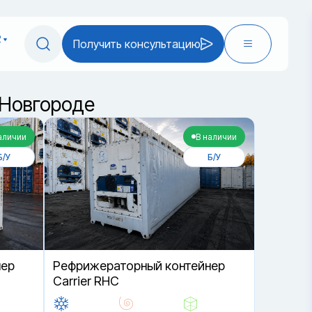
2
Получить консультацию
 Новгороде
аличии
В наличии
Б/У
Б/У
нер
Рефрижераторный контейнер
Carrier RHC