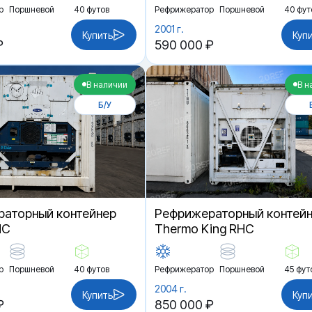
р
Поршневой
40 футов
Рефрижератор
Поршневой
40 фут
2001 г.
Купить
Куп
₽
590 000 ₽
В наличии
В н
Б/У
аторный контейнер
Рефрижераторный контей
HC
Thermo King RHC
р
Поршневой
40 футов
Рефрижератор
Поршневой
45 фут
2004 г.
Купить
Куп
₽
850 000 ₽