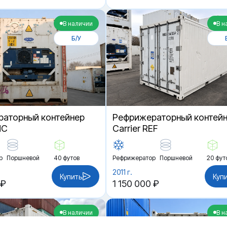
В наличии
В н
Б/У
аторный контейнер
Рефрижераторный контей
HC
Carrier REF
р
Поршневой
40 футов
Рефрижератор
Поршневой
20 фут
2011 г.
Купить
Куп
 ₽
1 150 000 ₽
В наличии
В н