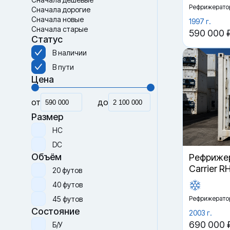
Рефрижерато
Сначала дорогие
Сначала новые
1997 г.
Сначала старые
590 000 
Статус
В наличии
В пути
Цена
от
до
Размер
HC
DC
Объём
Рефрижер
Carrier R
20 футов
40 футов
45 футов
Рефрижерато
Состояние
2003 г.
690 000 
Б/У