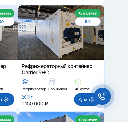
аличии
В наличии
Б/У
Б/У
нер
Рефрижераторный контейнер
Carrier RHC
ов
Рефрижератор
Поршневой
40 футов
2010 г.
ить
Купить
1 150 000 ₽
аличии
В наличии