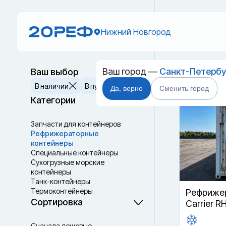
Нижний Новгород
Ваш город —
Санкт-Петербу
Ваш выбор
Рефриж
Сбросить
В наличии
В пути
Да, верно
Сменить город
Категории
Запчасти для контейнеров
Рефрижераторные
контейнеры
Специальные контейнеры
Cухогрузные морские
контейнеры
Танк-контейнеры
Термоконтейнеры
Рефрижер
Сортировка
Carrier R
Сначала дешевые