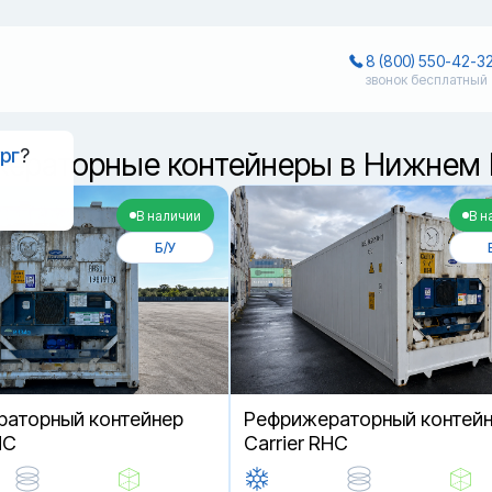
8 (800) 550-42-3
звонок бесплатный
рг
?
ераторные контейнеры в Нижнем
В наличии
В н
Б/У
аторный контейнер
Рефрижераторный контей
HC
Carrier RHC