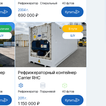
ов
Рефрижератор
Спиральный
40 футов
2004 г.
ить
Купить
690 000 ₽
аличии
В пути
Б/У
Б/У
нер
Рефрижераторный контейнер
Carrier RHC
ов
Рефрижератор
Поршневой
40 футов
2011 г.
ить
Купить
1 150 000 ₽