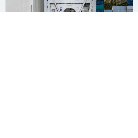
Чат-мессенджер
Рефрижераторный контейнер Thermo King RHC
Рефрижератор
Поршневой
45 футов
Купить
850 000 ₽
2004 г.
В пути
Б/У