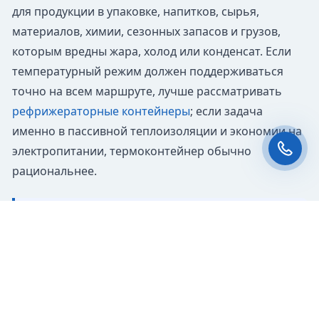
для продукции в упаковке, напитков, сырья,
материалов, химии, сезонных запасов и грузов,
которым вредны жара, холод или конденсат. Если
Файлы cookie
температурный режим должен поддерживаться
Мы используем файлы cookie и обрабатываем
точно на всем маршруте, лучше рассматривать
персональные данные с использованием
Яндекс Метрики. Продолжая пользоваться
рефрижераторные контейнеры
; если задача
сайтом,
вы соглашаетесь с
Политикой
именно в пассивной теплоизоляции и экономии на
конфиденциальности
и с обработкой
Персональных данных.
электропитании, термоконтейнер обычно
Принять
Отказаться
рациональнее.
ГЛАВНОЕ ПРИ ВЫБОРЕ
Чат-мессенджер
Термоконтейнер сохраняет исходное состояние
груза дольше, но не задает температуру как
холодильная установка. Поэтому перед покупкой
важно понимать начальную температуру товара,
длительность хранения или перевозки, сезон,