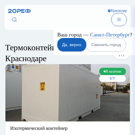
Краснодар
Сортировка
Ваш город —
Санкт-Петербур
Да, верно
Сменить город
Термоконтейнеры в
Краснодаре
В наличии
Б/У
Изотермический контейнер