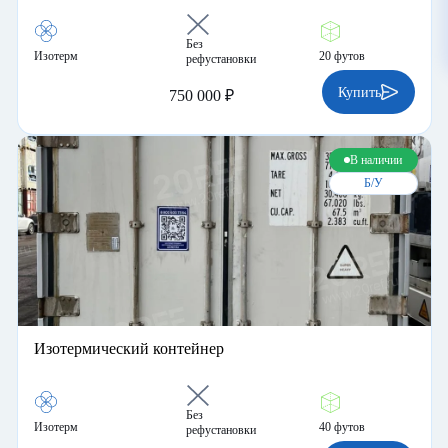
Без
Изотерм
20 футов
рефустановки
Купить
750 000 ₽
В наличии
Б/У
Изотермический контейнер
Без
Изотерм
40 футов
рефустановки