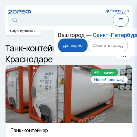
Краснодар
Сортировка
Ваш город —
Санкт-Петербур
Да, верно
Сменить город
Танк-контейнеры T4 в
Краснодаре
В наличии
Новый (one way)
Танк-контейнер