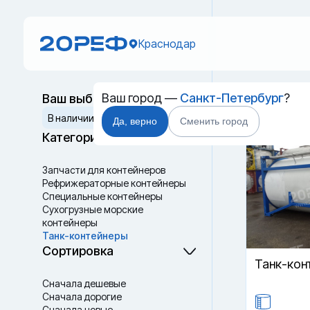
Краснодар
Ваш город —
Санкт-Петербург
?
Ваш выбор
Танк-к
Сбросить
В наличии
Да, верно
Сменить город
Категории
Запчасти для контейнеров
Рефрижераторные контейнеры
Специальные контейнеры
Cухогрузные морские
контейнеры
Танк-контейнеры
Термоконтейнеры
Сортировка
Танк-кон
Сначала дешевые
Сначала дорогие
Сначала новые