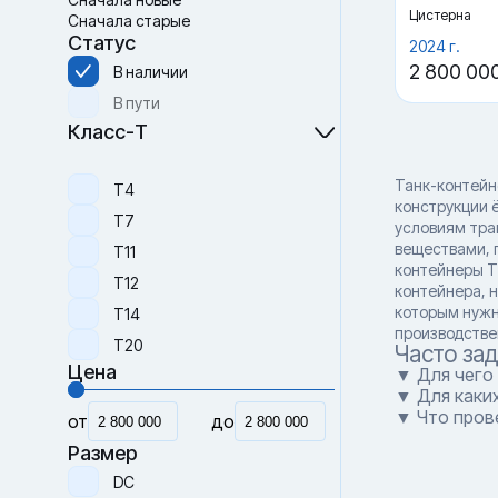
Цистерна
Сначала старые
Статус
2024 г.
2 800 00
В наличии
В пути
Класс-Т
Танк-контейн
Т4
конструкции 
Т7
условиям тра
веществами, 
Т11
контейнеры T
Т12
контейнера, 
которым нужн
Т14
производстве
Т20
Часто за
Цена
▼ Для чего
▼ Для каки
▼ Что прове
от
до
Размер
DC