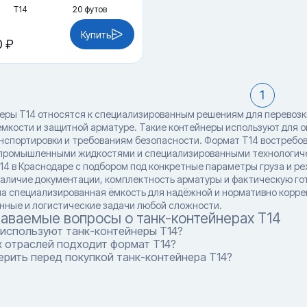
Т14
20 футов
Купить
0 ₽
1
еры T14 относятся к специализированным решениям для перевозки 
ёмкости и защитной арматуре. Такие контейнеры используют для о
нспортировки и требованиям безопасности. Формат T14 востребов
промышленными жидкостями и специализированными технологичес
14 в Краснодаре с подбором под конкретные параметры груза и р
наличие документации, комплектность арматуры и фактическую гот
а специализированная ёмкость для надёжной и нормативно коррек
нные и логистические задачи любой сложности.
даваемые вопросы о танк-контейнерах T14
 используют танк-контейнеры T14?
х отраслей подходит формат T14?
рить перед покупкой танк-контейнера T14?