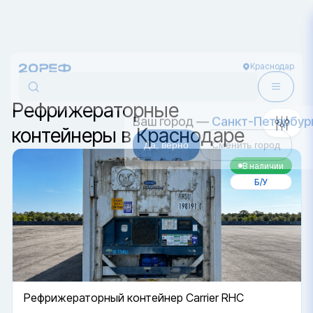
Краснодар
Сортировка
Ваш город —
Санкт-Петербур
Да, верно
Сменить город
Рефрижераторные
контейнеры в Краснодаре
В наличии
Б/У
Рефрижераторный контейнер Carrier RHC