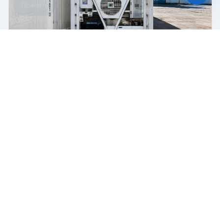
Принять
Отказаться
Чат-мессенджер
Рефрижераторный контейнер Thermo King RHC
Рефрижератор
Поршневой
45 футов
Купить
850 000 ₽
2004 г.
В пути
Б/У