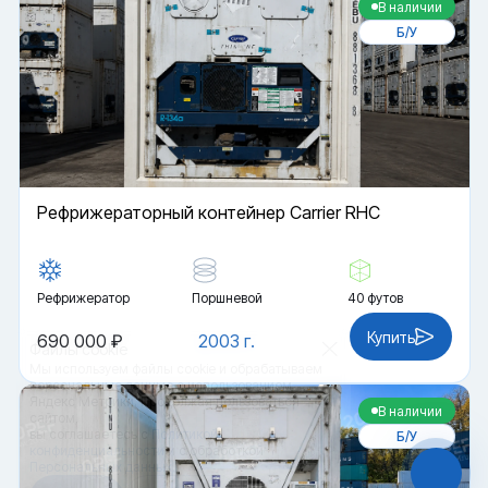
В наличии
Б/У
Рефрижераторный контейнер Carrier RHC
Рефрижератор
Поршневой
40 футов
Купить
690 000 ₽
2003 г.
Файлы cookie
Мы используем файлы cookie и обрабатываем
персональные данные с использованием
Яндекс Метрики. Продолжая пользоваться
В наличии
сайтом,
вы соглашаетесь с
Политикой
Б/У
конфиденциальности
и с обработкой
Персональных данных.