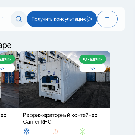
2
Получить консультацию
аре
аличии
В наличии
Б/У
Б/У
нер
Рефрижераторный контейнер
Carrier RHC