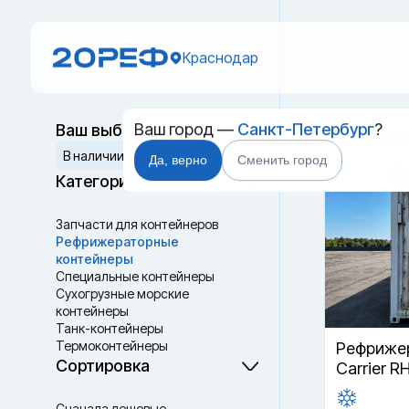
Краснодар
Ваш город —
Санкт-Петербург
?
Ваш выбор
Рефриж
Сбросить
В наличии
В пути
Да, верно
Сменить город
Категории
Запчасти для контейнеров
Рефрижераторные
контейнеры
Специальные контейнеры
Cухогрузные морские
контейнеры
Танк-контейнеры
Термоконтейнеры
Рефрижер
Сортировка
Carrier R
Сначала дешевые