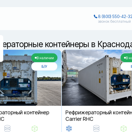
8 (800) 550-42-3
звонок бесплатный
ераторные контейнеры в Краснод
В наличии
В н
Б/У
аторный контейнер
Рефрижераторный контей
HC
Carrier RHC