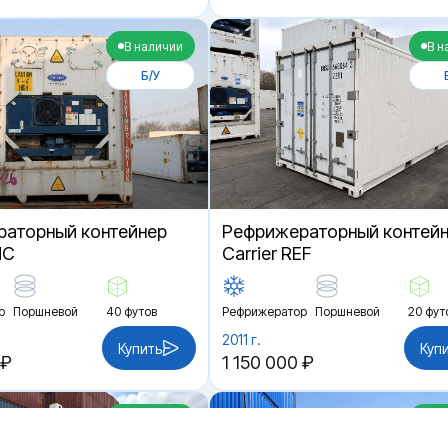
В наличии
В н
Б/У
аторный контейнер
Рефрижераторный контей
HC
Carrier REF
р
Поршневой
40 футов
Рефрижератор
Поршневой
20 фут
2011 г.
Купить
Куп
 ₽
1 150 000 ₽
В наличии
В н