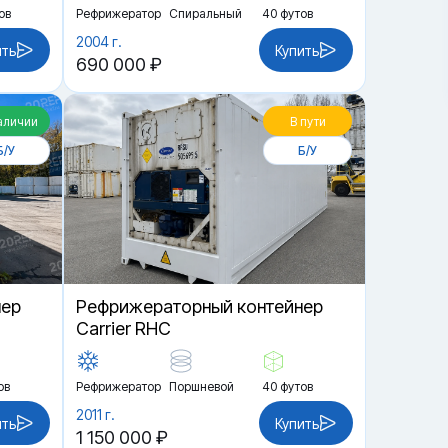
ов
Рефрижератор
Спиральный
40 футов
2004 г.
ить
Купить
690 000 ₽
аличии
В пути
Б/У
Б/У
нер
Рефрижераторный контейнер
Carrier RHC
ов
Рефрижератор
Поршневой
40 футов
2011 г.
ить
Купить
1 150 000 ₽