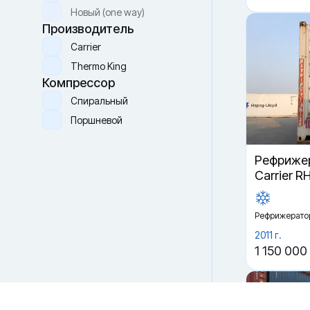
Новый (one way)
Производитель
Carrier
Thermo King
Компрессор
Спиральный
Поршневой
Рефрижер
Файлы cookie
Carrier R
Мы используем файлы cookie и обрабатываем
персональные данные с использованием Яндекс Метрики.
Продолжая пользоваться сайтом,
вы соглашаетесь с
Политикой конфиденциальности
и с обработкой
Рефрижерато
Персональных данных.
2011 г.
Принять
Отказаться
1 150 000