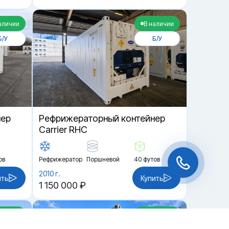
аличии
В наличии
Б/У
Б/У
нер
Рефрижераторный контейнер
Carrier RHC
ов
Рефрижератор
Поршневой
40 футов
2010 г.
ить
Купить
1 150 000 ₽
аличии
В наличии
Чат-мессенджер