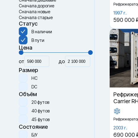
Рефрижерато
Сначала дорогие
Сначала новые
1997 г.
Сначала старые
590 000 
Статус
В наличии
В пути
Цена
от
до
Размер
HC
DC
Объём
Рефрижер
Carrier R
20 футов
40 футов
45 футов
Рефрижерато
Состояние
2003 г.
690 000 
Б/У