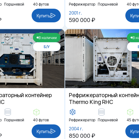
р
Поршневой
40 футов
Рефрижератор
Поршневой
40 фут
2001 г.
Купить
Куп
₽
590 000 ₽
В наличии
В н
Б/У
аторный контейнер
Рефрижераторный контей
HC
Thermo King RHC
р
Поршневой
40 футов
Рефрижератор
Поршневой
45 фут
2004 г.
Купить
Куп
₽
850 000 ₽