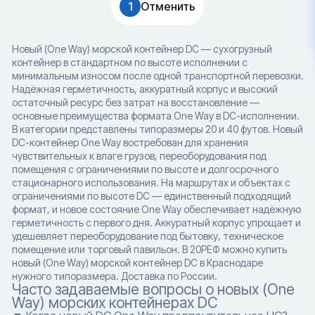
1
Отменить
Новый (One Way) морской контейнер DC — сухогрузный
контейнер в стандартном по высоте исполнении с
минимальным износом после одной транспортной перевозки.
Надёжная герметичность, аккуратный корпус и высокий
остаточный ресурс без затрат на восстановление —
основные преимущества формата One Way в DC-исполнении.
В категории представлены типоразмеры 20 и 40 футов. Новый
DC-контейнер One Way востребован для хранения
чувствительных к влаге грузов, переоборудования под
помещения с ограничениями по высоте и долгосрочного
стационарного использования. На маршрутах и объектах с
ограничениями по высоте DC — единственный подходящий
формат, и новое состояние One Way обеспечивает надёжную
герметичность с первого дня. Аккуратный корпус упрощает и
удешевляет переоборудование под бытовку, техническое
помещение или торговый павильон. В 20РЕФ можно купить
новый (One Way) морской контейнер DC в Краснодаре
нужного типоразмера. Доставка по России.
Часто задаваемые вопросы о новых (One
Way) морских контейнерах DC