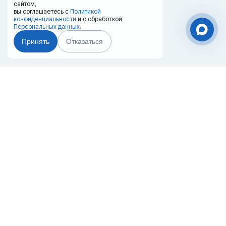
сайтом,
вы соглашаетесь с
Политикой
конфиденциальности
и с обработкой
Персональных данных.
Принять
Отказаться
Чат-мессенджер
Главная
Терминалы
Каталог
Услуги
Лизинг
Контакты
Партнёры
Реквизиты
Оплата
Вопрос-Ответ
Отзывы
8 (800) 550-42-32
krasnodar@20ref.ru
г. Краснодар, с\т Радужное, ул.
Придорожный проезд